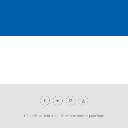
Delo 360 © Delo d.o.o. 2016. Vse pravice pridržane